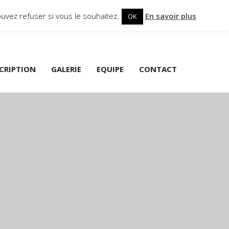
uvez refuser si vous le souhaitez.
En savoir plus
OK
SCRIPTION
GALERIE
EQUIPE
CONTACT