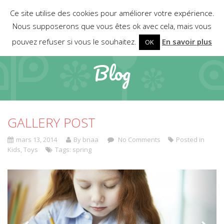
Ce site utilise des cookies pour améliorer votre expérience.
Nous supposerons que vous êtes ok avec cela, mais vous
pouvez refuser si vous le souhaitez.
En savoir plus
OK
Blog
GALLERY POST
mars 13, 2014
By bnaa
No Comments
Posted in
Kids
,
Toys
Tags:
spring