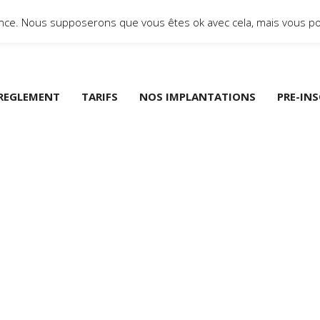
ience. Nous supposerons que vous êtes ok avec cela, mais vous po
© 2014 Tous droits réservés Micro-crèche Bn2a.
REGLEMENT
TARIFS
NOS IMPLANTATIONS
PRE-IN