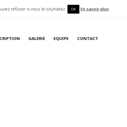
uvez refuser si vous le souhaitez.
En savoir plus
OK
SCRIPTION
GALERIE
EQUIPE
CONTACT