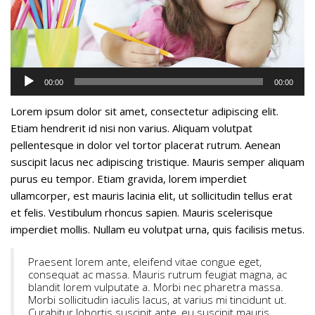
Lecteur
00:00
00:00
audio
Lorem ipsum dolor sit amet, consectetur adipiscing elit.
Etiam hendrerit id nisi non varius. Aliquam volutpat
pellentesque in dolor vel tortor placerat rutrum. Aenean
suscipit lacus nec adipiscing tristique. Mauris semper aliquam
purus eu tempor. Etiam gravida, lorem imperdiet
ullamcorper, est mauris lacinia elit, ut sollicitudin tellus erat
et felis. Vestibulum rhoncus sapien. Mauris scelerisque
imperdiet mollis. Nullam eu volutpat urna, quis facilisis metus.
Praesent lorem ante, eleifend vitae congue eget,
consequat ac massa. Mauris rutrum feugiat magna, ac
blandit lorem vulputate a. Morbi nec pharetra massa.
Morbi sollicitudin iaculis lacus, at varius mi tincidunt ut.
Curabitur lobortis suscipit ante, eu suscipit mauris