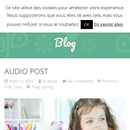
Ce site utilise des cookies pour améliorer votre expérience.
Nous supposerons que vous êtes ok avec cela, mais vous
pouvez refuser si vous le souhaitez.
En savoir plus
OK
Blog
AUDIO POST
mars 11, 2014
By bnaa
No Comments
Posted in
Kids
,
Toys
Tags:
spring