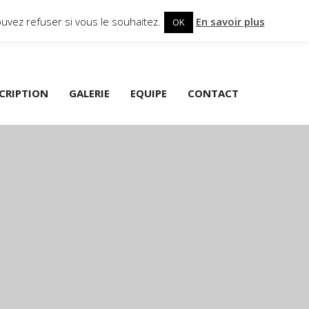
uvez refuser si vous le souhaitez.
En savoir plus
OK
SCRIPTION
GALERIE
EQUIPE
CONTACT